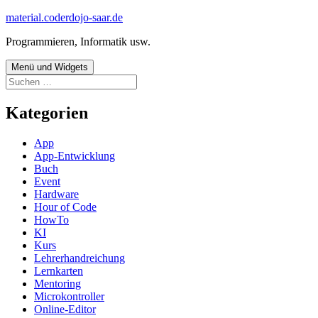
Zum
material.coderdojo-saar.de
Inhalt
Programmieren, Informatik usw.
springen
Menü und Widgets
Suchen
nach:
Kategorien
App
App-Entwicklung
Buch
Event
Hardware
Hour of Code
HowTo
KI
Kurs
Lehrerhandreichung
Lernkarten
Mentoring
Microkontroller
Online-Editor