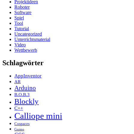
Projektideen
Roboter
Software
Spiel
Tool
Tutorial
Uncategorized
Unterrichtsmaterial
Video
Wettbewerb
Schlagwörter
AppInventor
AR
Arduino
B.O.B.3
Blockly
C++
Calliope mini
Cospaces
Cozmo