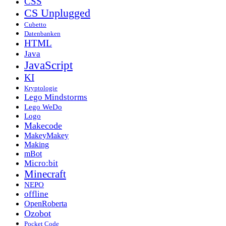
CSS
CS Unplugged
Cubetto
Datenbanken
HTML
Java
JavaScript
KI
Kryptologie
Lego Mindstorms
Lego WeDo
Logo
Makecode
MakeyMakey
Making
mBot
Micro:bit
Minecraft
NEPO
offline
OpenRoberta
Ozobot
Pocket Code