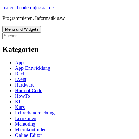
Zum
material.coderdojo-saar.de
Inhalt
Programmieren, Informatik usw.
springen
Menü und Widgets
Suchen
nach:
Kategorien
App
App-Entwicklung
Buch
Event
Hardware
Hour of Code
HowTo
KI
Kurs
Lehrerhandreichung
Lernkarten
Mentoring
Microkontroller
Online-Editor