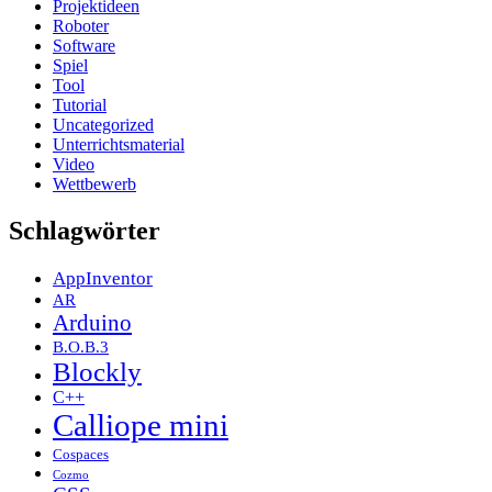
Projektideen
Roboter
Software
Spiel
Tool
Tutorial
Uncategorized
Unterrichtsmaterial
Video
Wettbewerb
Schlagwörter
AppInventor
AR
Arduino
B.O.B.3
Blockly
C++
Calliope mini
Cospaces
Cozmo