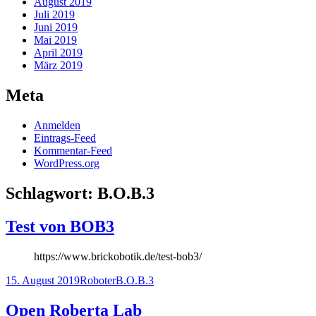
August 2019
Juli 2019
Juni 2019
Mai 2019
April 2019
März 2019
Meta
Anmelden
Eintrags-Feed
Kommentar-Feed
WordPress.org
Schlagwort:
B.O.B.3
Test von BOB3
https://www.brickobotik.de/test-bob3/
Veröffentlicht
Kategorien
Schlagwörter
15. August 2019
Roboter
B.O.B.3
am
Open Roberta Lab