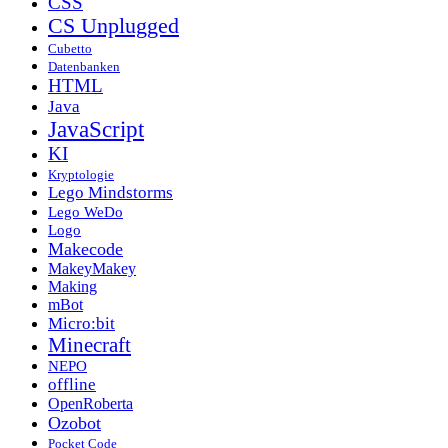
CSS
CS Unplugged
Cubetto
Datenbanken
HTML
Java
JavaScript
KI
Kryptologie
Lego Mindstorms
Lego WeDo
Logo
Makecode
MakeyMakey
Making
mBot
Micro:bit
Minecraft
NEPO
offline
OpenRoberta
Ozobot
Pocket Code