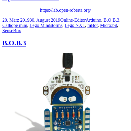
https://lab.open-roberta.org/
Veröffentlicht
Kategorien
Schlagwörter
20. März 2019
30. August 2019
Online-Editor
Arduino
,
B.O.B.3
,
am
Calliope mini
,
Lego Mindstorms
,
Lego NXT
,
mBot
,
Micro:bit
,
SenseBox
B.O.B.3