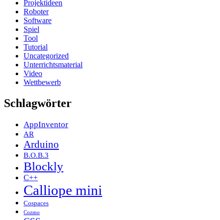
Projektideen
Roboter
Software
Spiel
Tool
Tutorial
Uncategorized
Unterrichtsmaterial
Video
Wettbewerb
Schlagwörter
AppInventor
AR
Arduino
B.O.B.3
Blockly
C++
Calliope mini
Cospaces
Cozmo