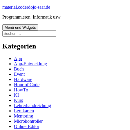
Zum
material.coderdojo-saar.de
Inhalt
Programmieren, Informatik usw.
springen
Menü und Widgets
Suchen
nach:
Kategorien
App
App-Entwicklung
Buch
Event
Hardware
Hour of Code
HowTo
KI
Kurs
Lehrerhandreichung
Lernkarten
Mentoring
Microkontroller
Online-Editor