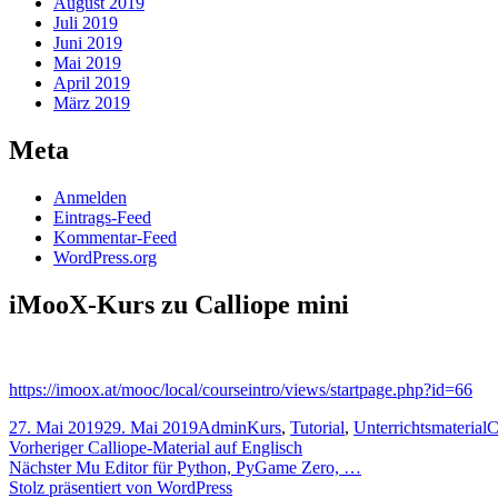
August 2019
Juli 2019
Juni 2019
Mai 2019
April 2019
März 2019
Meta
Anmelden
Eintrags-Feed
Kommentar-Feed
WordPress.org
iMooX-Kurs zu Calliope mini
https://imoox.at/mooc/local/courseintro/views/startpage.php?id=66
Veröffentlicht
Autor
Kategorien
S
27. Mai 2019
29. Mai 2019
Admin
Kurs
,
Tutorial
,
Unterrichtsmaterial
C
am
Beitragsnavigation
Vorheriger
Vorheriger
Calliope-Material auf Englisch
Nächster
Beitrag:
Nächster
Mu Editor für Python, PyGame Zero, …
Beitrag:
Stolz präsentiert von WordPress