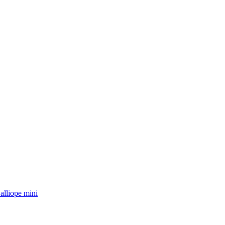
chlagwörter
alliope mini