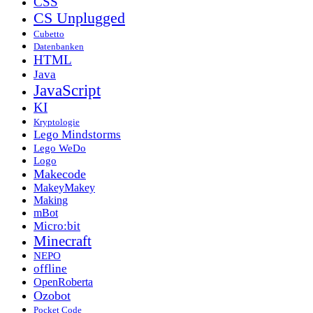
CSS
CS Unplugged
Cubetto
Datenbanken
HTML
Java
JavaScript
KI
Kryptologie
Lego Mindstorms
Lego WeDo
Logo
Makecode
MakeyMakey
Making
mBot
Micro:bit
Minecraft
NEPO
offline
OpenRoberta
Ozobot
Pocket Code