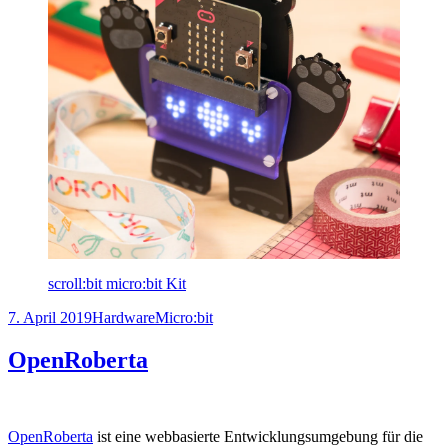
scroll:bit micro:bit Kit
Veröffentlicht
Kategorien
Schlagwörter
7. April 2019
Hardware
Micro:bit
am
OpenRoberta
OpenRoberta
ist eine webbasierte Entwicklungsumgebung für die