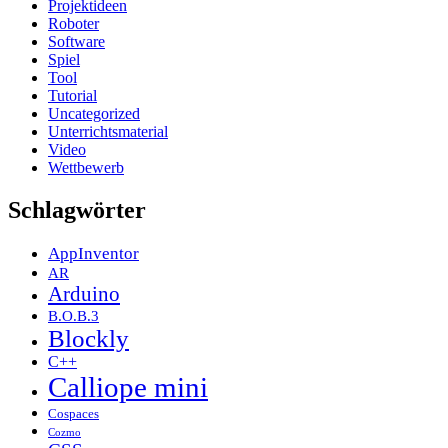
Projektideen
Roboter
Software
Spiel
Tool
Tutorial
Uncategorized
Unterrichtsmaterial
Video
Wettbewerb
Schlagwörter
AppInventor
AR
Arduino
B.O.B.3
Blockly
C++
Calliope mini
Cospaces
Cozmo