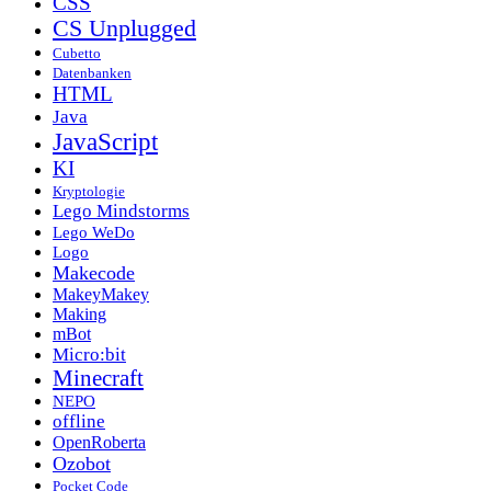
CSS
CS Unplugged
Cubetto
Datenbanken
HTML
Java
JavaScript
KI
Kryptologie
Lego Mindstorms
Lego WeDo
Logo
Makecode
MakeyMakey
Making
mBot
Micro:bit
Minecraft
NEPO
offline
OpenRoberta
Ozobot
Pocket Code