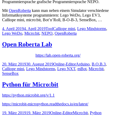
Programmiersprache grafische Programmiersprache NEPO.
Mit
OpenRoberta
kann man neben einem Simulator verschiedene
Informatiksysteme programmieren: Lego WeDo, Lego EV3,
Calliope mini, micro:bit, Bot’n’Roll, B-O-B-3, SenseBox, …
Veröffentlicht
Kategorien
Schlagwörter
4. April 2019
4. April 2019
Tool
Calliope mini
,
Lego Mindstorms
,
am
Lego WeDo
,
Micro:bit
,
NEPO
,
OpenRoberta
Open Roberta Lab
https://lab.open-roberta.org/
Veröffentlicht
Kategorien
Schlagwörter
20. März 2019
30. August 2019
Online-Editor
Arduino
,
B.O.B.3
,
am
Calliope mini
,
Lego Mindstorms
,
Lego NXT
,
mBot
,
Micro:bit
,
SenseBox
Python für Micro:bit
https://python.microbit.org/v/1.1
https://microbit-micropython.readthedocs.io/en/latest/
Veröffentlicht
Kategorien
Schlagwörter
19. März 2019
19. März 2019
Online-Editor
Micro:bit
,
Python