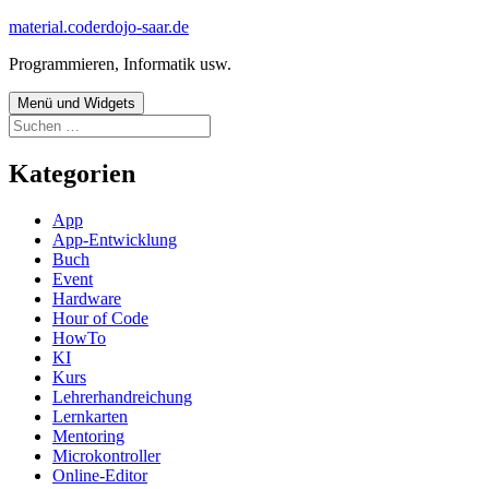
Zum
material.coderdojo-saar.de
Inhalt
Programmieren, Informatik usw.
springen
Menü und Widgets
Suchen
nach:
Kategorien
App
App-Entwicklung
Buch
Event
Hardware
Hour of Code
HowTo
KI
Kurs
Lehrerhandreichung
Lernkarten
Mentoring
Microkontroller
Online-Editor