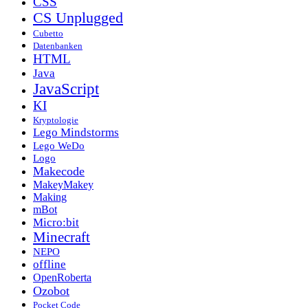
CSS
CS Unplugged
Cubetto
Datenbanken
HTML
Java
JavaScript
KI
Kryptologie
Lego Mindstorms
Lego WeDo
Logo
Makecode
MakeyMakey
Making
mBot
Micro:bit
Minecraft
NEPO
offline
OpenRoberta
Ozobot
Pocket Code