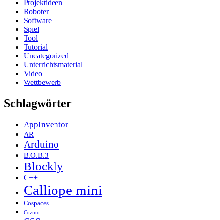
Projektideen
Roboter
Software
Spiel
Tool
Tutorial
Uncategorized
Unterrichtsmaterial
Video
Wettbewerb
Schlagwörter
AppInventor
AR
Arduino
B.O.B.3
Blockly
C++
Calliope mini
Cospaces
Cozmo