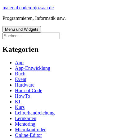
Zum
material.coderdojo-saar.de
Inhalt
Programmieren, Informatik usw.
springen
Menü und Widgets
Suchen
nach:
Kategorien
App
App-Entwicklung
Buch
Event
Hardware
Hour of Code
HowTo
KI
Kurs
Lehrerhandreichung
Lernkarten
Mentoring
Microkontroller
Online-Editor