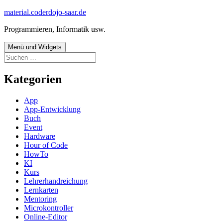
Zum
material.coderdojo-saar.de
Inhalt
Programmieren, Informatik usw.
springen
Menü und Widgets
Suchen
nach:
Kategorien
App
App-Entwicklung
Buch
Event
Hardware
Hour of Code
HowTo
KI
Kurs
Lehrerhandreichung
Lernkarten
Mentoring
Microkontroller
Online-Editor