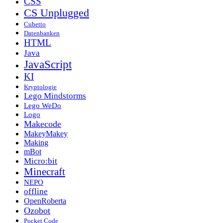
CSS
CS Unplugged
Cubetto
Datenbanken
HTML
Java
JavaScript
KI
Kryptologie
Lego Mindstorms
Lego WeDo
Logo
Makecode
MakeyMakey
Making
mBot
Micro:bit
Minecraft
NEPO
offline
OpenRoberta
Ozobot
Pocket Code