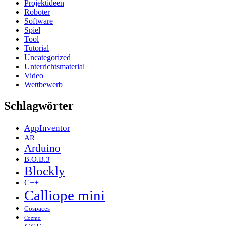
Projektideen
Roboter
Software
Spiel
Tool
Tutorial
Uncategorized
Unterrichtsmaterial
Video
Wettbewerb
Schlagwörter
AppInventor
AR
Arduino
B.O.B.3
Blockly
C++
Calliope mini
Cospaces
Cozmo