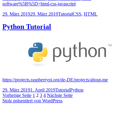
software%5B%5D=html-css-javascript
Veröffentlicht
Kategorien
Schlagwörter
29. März 2019
29. März 2019
Tutorial
CSS
,
HTML
am
Python Tutorial
https://projects.raspberrypi.org/de-DE/projects/about-me
Veröffentlicht
Kategorien
Schlagwörter
29. März 2019
1. April 2019
Tutorial
Python
am
Seitennummerierung
Seite
Seite
Seite
Seite
Vorherige Seite
1
2
3
4
Nächste Seite
Stolz präsentiert von WordPress
der
Beiträge