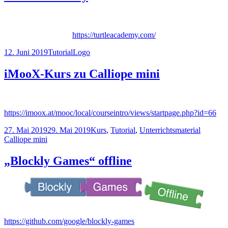
https://turtleacademy.com/
Veröffentlicht
Kategorien
Schlagwörter
12. Juni 2019
Tutorial
Logo
am
iMooX-Kurs zu Calliope mini
https://imoox.at/mooc/local/courseintro/views/startpage.php?id=66
Veröffentlicht
Kategorien
Schlagw
27. Mai 2019
29. Mai 2019
Kurs
,
Tutorial
,
Unterrichtsmaterial
am
Calliope mini
„Blockly Games“ offline
https://github.com/google/blockly-games