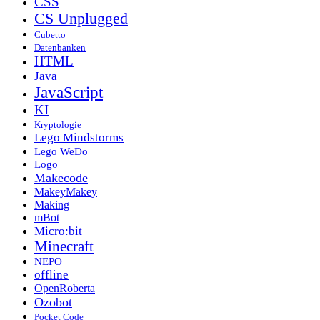
CSS
CS Unplugged
Cubetto
Datenbanken
HTML
Java
JavaScript
KI
Kryptologie
Lego Mindstorms
Lego WeDo
Logo
Makecode
MakeyMakey
Making
mBot
Micro:bit
Minecraft
NEPO
offline
OpenRoberta
Ozobot
Pocket Code