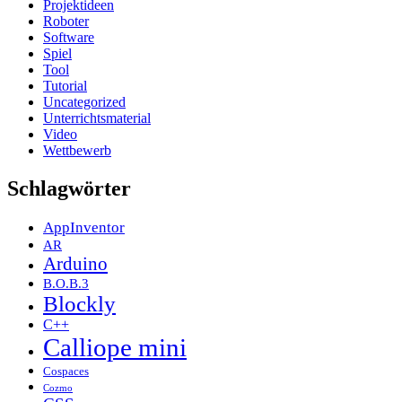
Projektideen
Roboter
Software
Spiel
Tool
Tutorial
Uncategorized
Unterrichtsmaterial
Video
Wettbewerb
Schlagwörter
AppInventor
AR
Arduino
B.O.B.3
Blockly
C++
Calliope mini
Cospaces
Cozmo