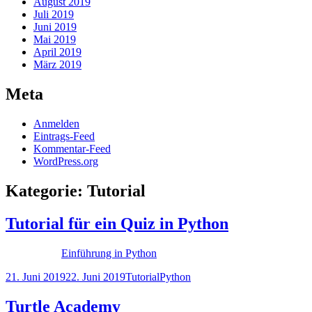
August 2019
Juli 2019
Juni 2019
Mai 2019
April 2019
März 2019
Meta
Anmelden
Eintrags-Feed
Kommentar-Feed
WordPress.org
Kategorie:
Tutorial
Tutorial für ein Quiz in Python
Einführung in Python
Veröffentlicht
Kategorien
Schlagwörter
21. Juni 2019
22. Juni 2019
Tutorial
Python
am
Turtle Academy