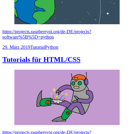
https://projects.raspberrypi.org/de-DE/projects?
software%5B%5D=python
Veröffentlicht
Kategorien
Schlagwörter
29. März 2019
Tutorial
Python
am
Tutorials für HTML/CSS
https://projects.raspberrypi.org/de-DE/projects?