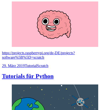
https://projects.raspberrypi.org/de-DE/projects?
software%5B%5D=scratch
Veröffentlicht
Kategorien
Schlagwörter
29. März 2019
Tutorial
Scratch
am
Tutorials für Python