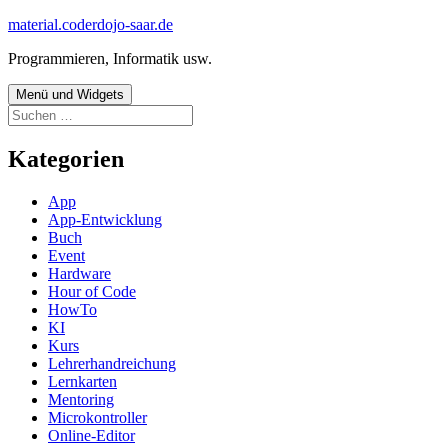
Zum
material.coderdojo-saar.de
Inhalt
Programmieren, Informatik usw.
springen
Menü und Widgets
Suchen
nach:
Kategorien
App
App-Entwicklung
Buch
Event
Hardware
Hour of Code
HowTo
KI
Kurs
Lehrerhandreichung
Lernkarten
Mentoring
Microkontroller
Online-Editor