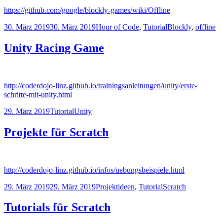
https://github.com/google/blockly-games/wiki/Offline
Veröffentlicht
Kategorien
Schlagwörter
30. März 2019
30. März 2019
Hour of Code
,
Tutorial
Blockly
,
offline
am
Unity Racing Game
http://coderdojo-linz.github.io/trainingsanleitungen/unity/erste-
schritte-mit-unity.html
Veröffentlicht
Kategorien
Schlagwörter
29. März 2019
Tutorial
Unity
am
Projekte für Scratch
http://coderdojo-linz.github.io/infos/uebungsbeispiele.html
Veröffentlicht
Kategorien
Schlagwörter
29. März 2019
29. März 2019
Projektideen
,
Tutorial
Scratch
am
Tutorials für Scratch