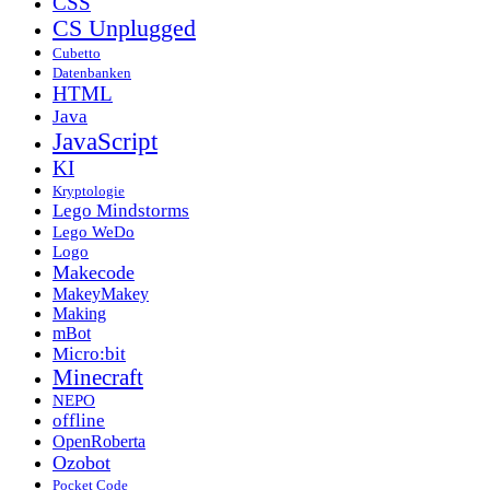
CSS
CS Unplugged
Cubetto
Datenbanken
HTML
Java
JavaScript
KI
Kryptologie
Lego Mindstorms
Lego WeDo
Logo
Makecode
MakeyMakey
Making
mBot
Micro:bit
Minecraft
NEPO
offline
OpenRoberta
Ozobot
Pocket Code