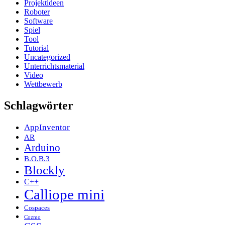
Projektideen
Roboter
Software
Spiel
Tool
Tutorial
Uncategorized
Unterrichtsmaterial
Video
Wettbewerb
Schlagwörter
AppInventor
AR
Arduino
B.O.B.3
Blockly
C++
Calliope mini
Cospaces
Cozmo