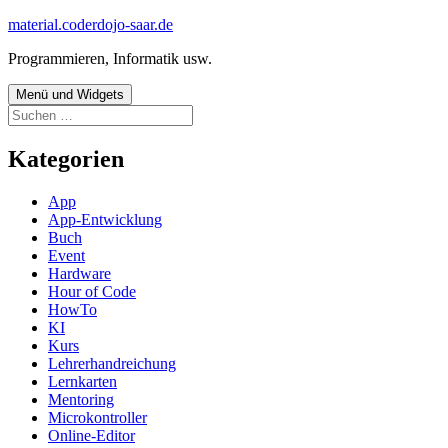
Zum
material.coderdojo-saar.de
Inhalt
Programmieren, Informatik usw.
springen
Menü und Widgets
Suchen
nach:
Kategorien
App
App-Entwicklung
Buch
Event
Hardware
Hour of Code
HowTo
KI
Kurs
Lehrerhandreichung
Lernkarten
Mentoring
Microkontroller
Online-Editor