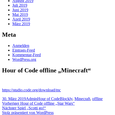
August 2019
Juli 2019
Juni 2019
Mai 2019
April 2019
März 2019
Meta
Anmelden
Eintrags-Feed
Kommentar-Feed
WordPress.org
Hour of Code offline „Minecraft“
https://studio.code.org/download/mc
Veröffentlicht
Autor
Kategorien
Schlagwörter
30. März 2019
Admin
Hour of Code
Blockly
,
Minecraft
,
offline
am
Beitragsnavigation
Vorheriger
Vorheriger
Hour of Code offline „Star Wars“
Nächster
Beitrag:
Nächster
Spiel „Scotti go!“
Beitrag:
Stolz präsentiert von WordPress