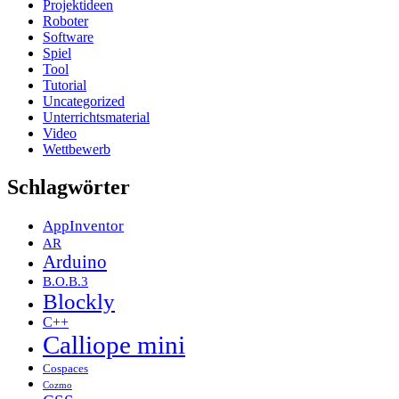
Projektideen
Roboter
Software
Spiel
Tool
Tutorial
Uncategorized
Unterrichtsmaterial
Video
Wettbewerb
Schlagwörter
AppInventor
AR
Arduino
B.O.B.3
Blockly
C++
Calliope mini
Cospaces
Cozmo