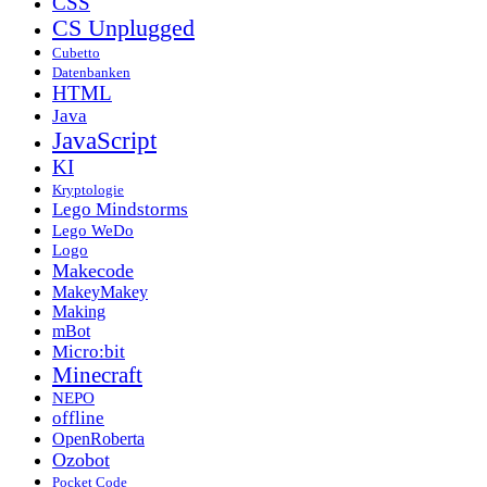
CSS
CS Unplugged
Cubetto
Datenbanken
HTML
Java
JavaScript
KI
Kryptologie
Lego Mindstorms
Lego WeDo
Logo
Makecode
MakeyMakey
Making
mBot
Micro:bit
Minecraft
NEPO
offline
OpenRoberta
Ozobot
Pocket Code