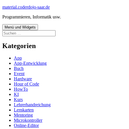
Zum
material.coderdojo-saar.de
Inhalt
Programmieren, Informatik usw.
springen
Menü und Widgets
Suchen
nach:
Kategorien
App
App-Entwicklung
Buch
Event
Hardware
Hour of Code
HowTo
KI
Kurs
Lehrerhandreichung
Lernkarten
Mentoring
Microkontroller
Online-Editor