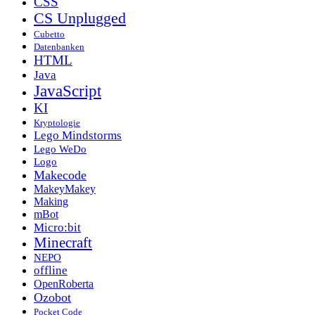
CSS
CS Unplugged
Cubetto
Datenbanken
HTML
Java
JavaScript
KI
Kryptologie
Lego Mindstorms
Lego WeDo
Logo
Makecode
MakeyMakey
Making
mBot
Micro:bit
Minecraft
NEPO
offline
OpenRoberta
Ozobot
Pocket Code