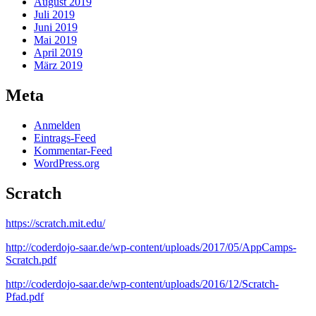
August 2019
Juli 2019
Juni 2019
Mai 2019
April 2019
März 2019
Meta
Anmelden
Eintrags-Feed
Kommentar-Feed
WordPress.org
Scratch
https://scratch.mit.edu/
http://coderdojo-saar.de/wp-content/uploads/2017/05/AppCamps-
Scratch.pdf
http://coderdojo-saar.de/wp-content/uploads/2016/12/Scratch-
Pfad.pdf