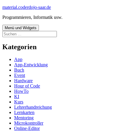
Zum
material.coderdojo-saar.de
Inhalt
Programmieren, Informatik usw.
springen
Menü und Widgets
Suchen
nach:
Kategorien
App
App-Entwicklung
Buch
Event
Hardware
Hour of Code
HowTo
KI
Kurs
Lehrerhandreichung
Lernkarten
Mentoring
Microkontroller
Online-Editor