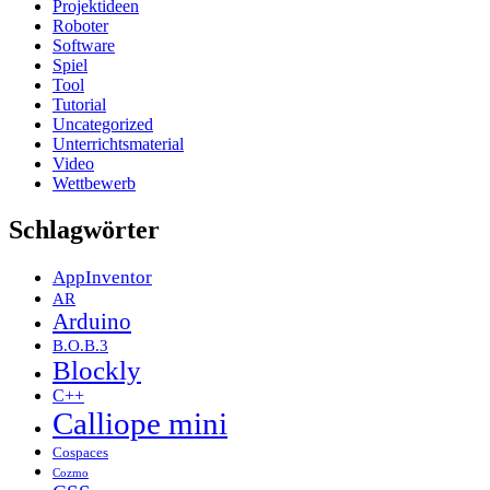
Projektideen
Roboter
Software
Spiel
Tool
Tutorial
Uncategorized
Unterrichtsmaterial
Video
Wettbewerb
Schlagwörter
AppInventor
AR
Arduino
B.O.B.3
Blockly
C++
Calliope mini
Cospaces
Cozmo