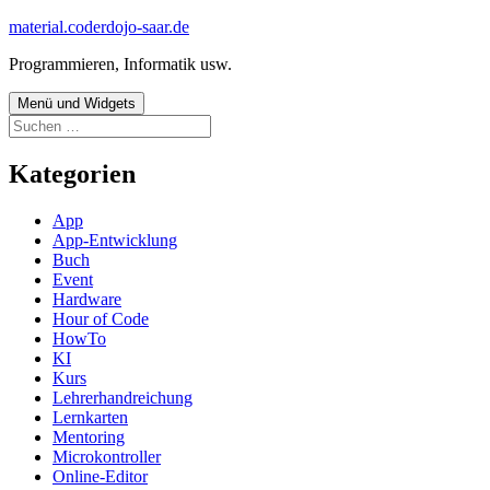
Zum
material.coderdojo-saar.de
Inhalt
Programmieren, Informatik usw.
springen
Menü und Widgets
Suchen
nach:
Kategorien
App
App-Entwicklung
Buch
Event
Hardware
Hour of Code
HowTo
KI
Kurs
Lehrerhandreichung
Lernkarten
Mentoring
Microkontroller
Online-Editor