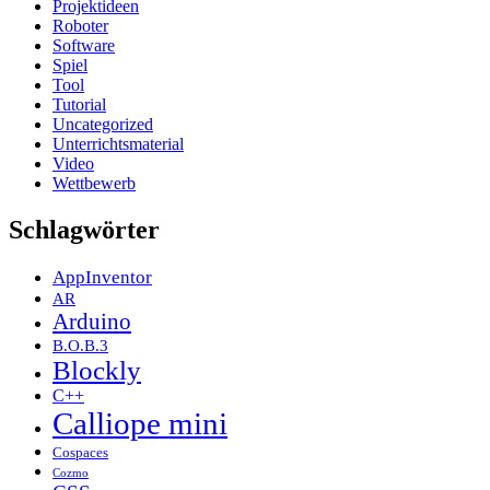
Projektideen
Roboter
Software
Spiel
Tool
Tutorial
Uncategorized
Unterrichtsmaterial
Video
Wettbewerb
Schlagwörter
AppInventor
AR
Arduino
B.O.B.3
Blockly
C++
Calliope mini
Cospaces
Cozmo