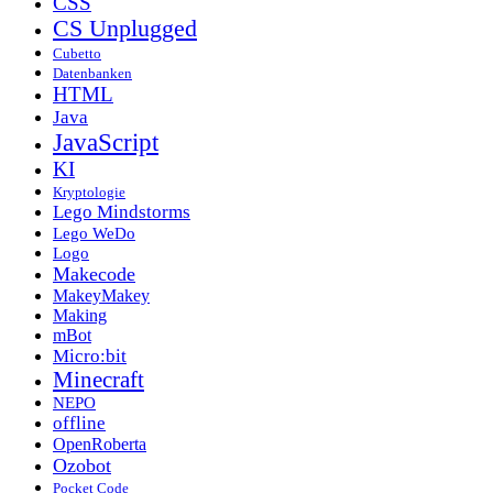
CSS
CS Unplugged
Cubetto
Datenbanken
HTML
Java
JavaScript
KI
Kryptologie
Lego Mindstorms
Lego WeDo
Logo
Makecode
MakeyMakey
Making
mBot
Micro:bit
Minecraft
NEPO
offline
OpenRoberta
Ozobot
Pocket Code