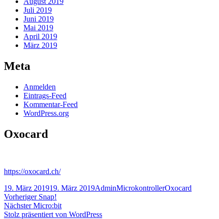
August 2019
Juli 2019
Juni 2019
Mai 2019
April 2019
März 2019
Meta
Anmelden
Eintrags-Feed
Kommentar-Feed
WordPress.org
Oxocard
https://oxocard.ch/
Veröffentlicht
Autor
Kategorien
Schlagwörter
19. März 2019
19. März 2019
Admin
Microkontroller
Oxocard
am
Beitragsnavigation
Vorheriger
Vorheriger
Snap!
Nächster
Beitrag:
Nächster
Micro:bit
Beitrag:
Stolz präsentiert von WordPress