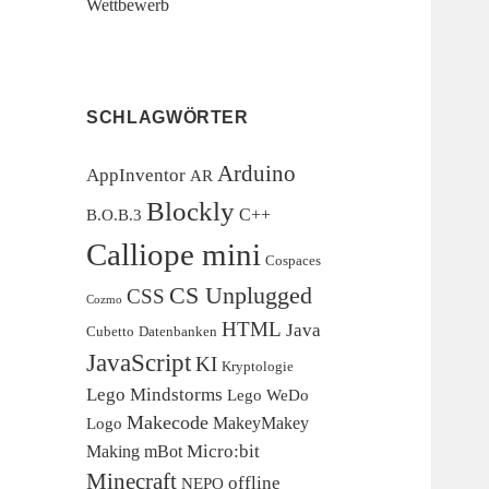
Wettbewerb
SCHLAGWÖRTER
Arduino
AppInventor
AR
Blockly
C++
B.O.B.3
Calliope mini
Cospaces
CS Unplugged
CSS
Cozmo
HTML
Java
Cubetto
Datenbanken
JavaScript
KI
Kryptologie
Lego Mindstorms
Lego WeDo
Makecode
MakeyMakey
Logo
Micro:bit
Making
mBot
Minecraft
offline
NEPO