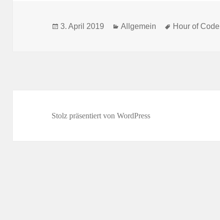
Veröffentlicht
Kategorien
Schlagwörter
3. April 2019
Allgemein
Hour of Code
am
Stolz präsentiert von WordPress