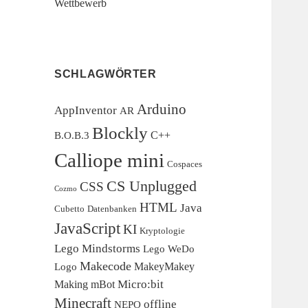
Wettbewerb
SCHLAGWÖRTER
Arduino
AppInventor
AR
Blockly
C++
B.O.B.3
Calliope mini
Cospaces
CS Unplugged
CSS
Cozmo
HTML
Java
Cubetto
Datenbanken
JavaScript
KI
Kryptologie
Lego Mindstorms
Lego WeDo
Makecode
MakeyMakey
Logo
Micro:bit
Making
mBot
Minecraft
offline
NEPO