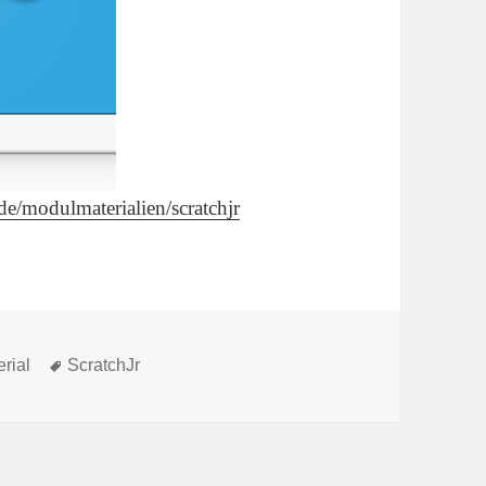
.de/modulmaterialien/scratchjr
Schlagwörter
erial
ScratchJr