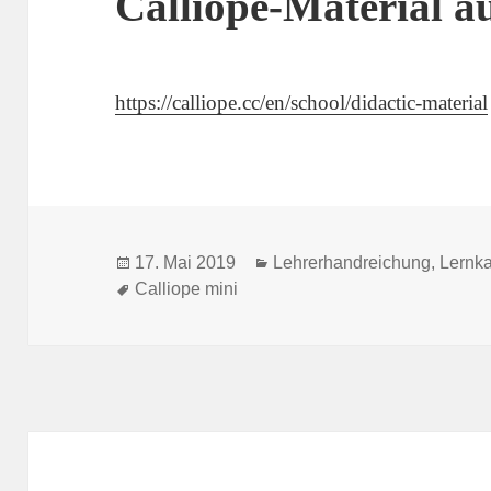
Calliope-Material a
https://calliope.cc/en/school/didactic-material
Veröffentlicht
Kategorien
17. Mai 2019
Lehrerhandreichung
,
Lernka
am
Schlagwörter
Calliope mini