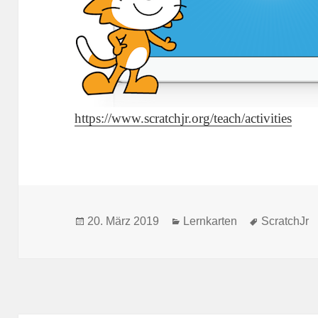
https://www.scratchjr.org/teach/activities
Veröffentlicht
Kategorien
Schlagwört
20. März 2019
Lernkarten
ScratchJr
am