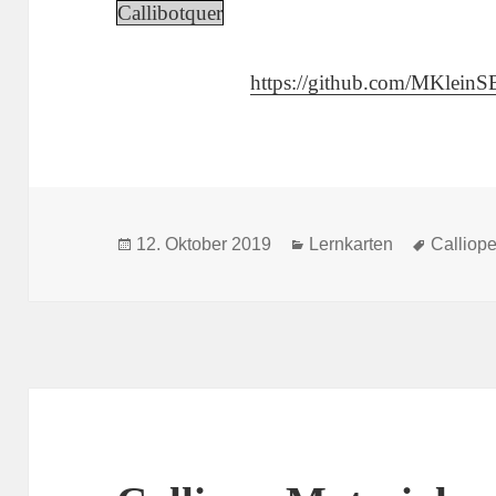
Callibotquer
https://github.com/MKleinS
Veröffentlicht
Kategorien
Schlagw
12. Oktober 2019
Lernkarten
Calliope
am