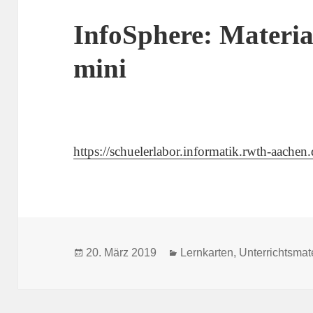
InfoSphere: Materia
mini
https://schuelerlabor.informatik.rwth-aachen
Veröffentlicht
Kategorien
20. März 2019
Lernkarten
,
Unterrichtsmat
am