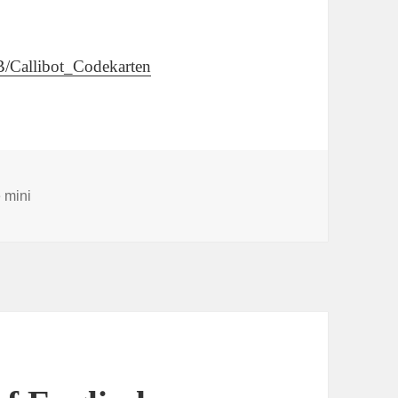
B/Callibot_Codekarten
örter
 mini