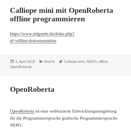
Calliope mini mit OpenRoberta
offline programmieren
https://www.infgsnds.de/doku.php?
id=offline:dokumentation
Veröffentlicht
Kategorien
Schlagwörter
4. April 2019
HowTo
Calliope mini
,
NEPO
,
offline
,
am
OpenRoberta
OpenRoberta
OpenRoberta
ist eine webbasierte Entwicklungsumgebung
für die Programmiersprache grafische Programmiersprache
NEPO.