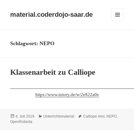
material.coderdojo-saar.de
MENÜ
UND
WIDGETS
Schlagwort:
NEPO
Klassenarbeit zu Calliope
https://www.tutory.de/w/2e822a0e
Veröffentlicht
Kategorien
Schlagwörter
4. Juli 2019
Unterrichtsmaterial
Calliope mini
,
NEPO
,
am
OpenRoberta