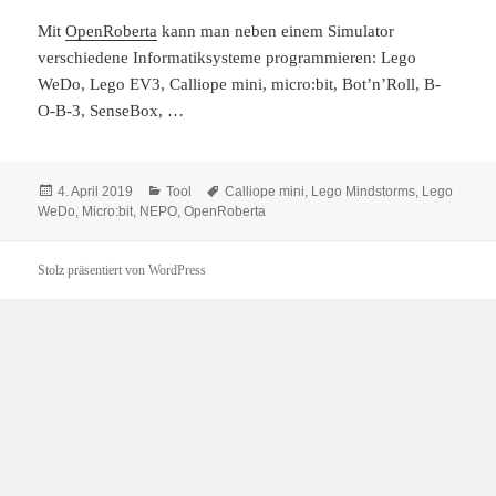
Mit
OpenRoberta
kann man neben einem Simulator
verschiedene Informatiksysteme programmieren: Lego
WeDo, Lego EV3, Calliope mini, micro:bit, Bot’n’Roll, B-
O-B-3, SenseBox, …
Veröffentlicht
Kategorien
Schlagwörter
4. April 2019
Tool
Calliope mini
,
Lego Mindstorms
,
Lego
am
WeDo
,
Micro:bit
,
NEPO
,
OpenRoberta
Stolz präsentiert von WordPress