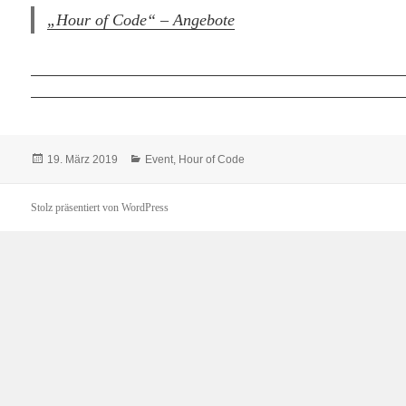
„Hour of Code“ – Angebote
Veröffentlicht
Kategorien
19. März 2019
Event
,
Hour of Code
am
Stolz präsentiert von WordPress