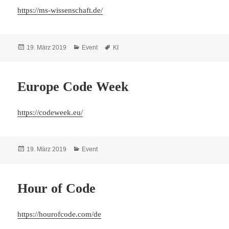
https://ms-wissenschaft.de/
Veröffentlicht
Kategorien
Schlagwörter
19. März 2019
Event
KI
am
Europe Code Week
https://codeweek.eu/
Veröffentlicht
Kategorien
19. März 2019
Event
am
Hour of Code
https://hourofcode.com/de