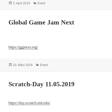
Veröffentlicht
Kategorien
3. April 2019
Event
am
Global Game Jam Next
https://ggjnext.org/
Veröffentlicht
Kategorien
20. März 2019
Event
am
Scratch-Day 11.05.2019
https://day.scratch.mit.edu/