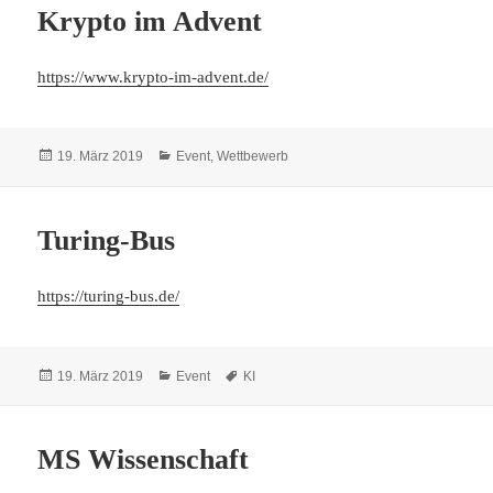
Krypto im Advent
https://www.krypto-im-advent.de/
Veröffentlicht
Kategorien
19. März 2019
Event
,
Wettbewerb
am
Turing-Bus
https://turing-bus.de/
Veröffentlicht
Kategorien
Schlagwörter
19. März 2019
Event
KI
am
MS Wissenschaft