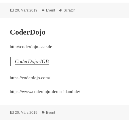
Veröffentlicht
Kategorien
Schlagwörter
20. März 2019
Event
Scratch
am
CoderDojo
http://coderdojo-saar.de
CoderDojo-IGB
https://coderdojo.com/
https://www.coderdojo-deutschland.de/
Veröffentlicht
Kategorien
20. März 2019
Event
am