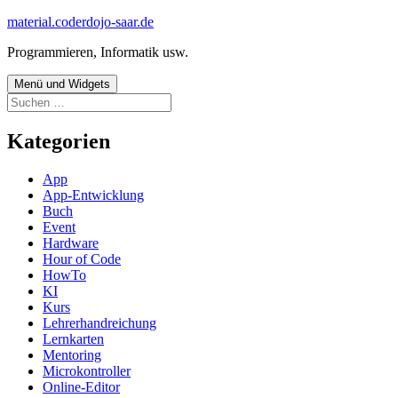
Zum
material.coderdojo-saar.de
Inhalt
Programmieren, Informatik usw.
springen
Menü und Widgets
Suchen
nach:
Kategorien
App
App-Entwicklung
Buch
Event
Hardware
Hour of Code
HowTo
KI
Kurs
Lehrerhandreichung
Lernkarten
Mentoring
Microkontroller
Online-Editor