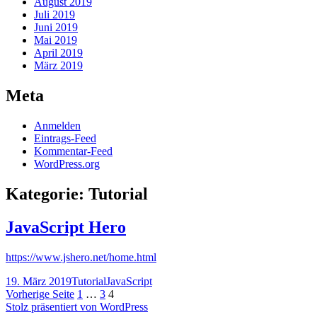
August 2019
Juli 2019
Juni 2019
Mai 2019
April 2019
März 2019
Meta
Anmelden
Eintrags-Feed
Kommentar-Feed
WordPress.org
Kategorie:
Tutorial
JavaScript Hero
https://www.jshero.net/home.html
Veröffentlicht
Kategorien
Schlagwörter
19. März 2019
Tutorial
JavaScript
am
Seitennummerierung
Seite
Seite
Seite
Vorherige Seite
1
…
3
4
Stolz präsentiert von WordPress
der