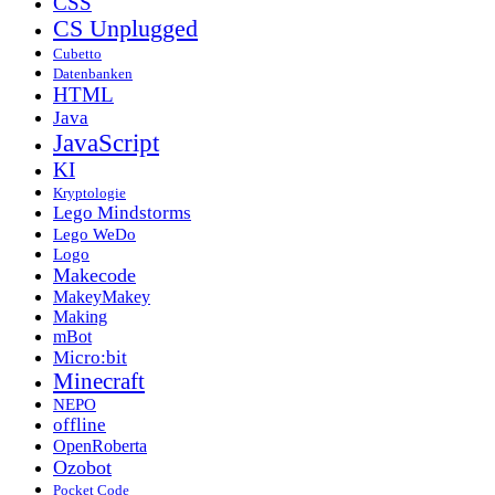
CSS
CS Unplugged
Cubetto
Datenbanken
HTML
Java
JavaScript
KI
Kryptologie
Lego Mindstorms
Lego WeDo
Logo
Makecode
MakeyMakey
Making
mBot
Micro:bit
Minecraft
NEPO
offline
OpenRoberta
Ozobot
Pocket Code