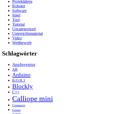
Projektideen
Roboter
Software
Spiel
Tool
Tutorial
Uncategorized
Unterrichtsmaterial
Video
Wettbewerb
Schlagwörter
AppInventor
AR
Arduino
B.O.B.3
Blockly
C++
Calliope mini
Cospaces
Cozmo